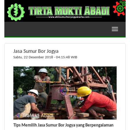
Toggle
navigati
Jasa Sumur Bor Jogya
Sabtu, 22 Desember 2018 - 04:15:48 WIB
Tips Memilih Jasa Sumur Bor Jogya yang Berpengalaman